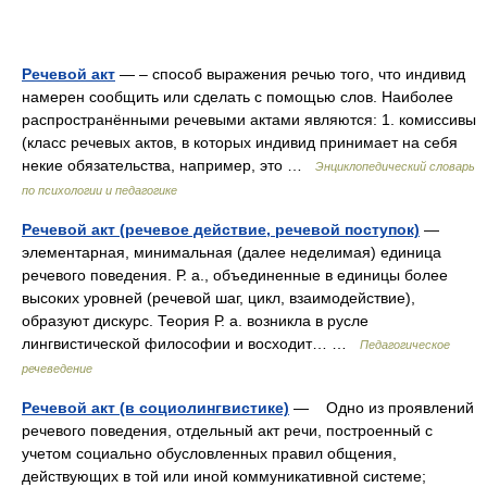
Речевой акт
— – способ выражения речью того, что индивид
намерен сообщить или сделать с помощью слов. Наиболее
распространёнными речевыми актами являются: 1. комиссивы
(класс речевых актов, в которых индивид принимает на себя
некие обязательства, например, это …
Энциклопедический словарь
по психологии и педагогике
Речевой акт (речевое действие, речевой поступок)
—
элементарная, минимальная (далее неделимая) единица
речевого поведения. Р. а., объединенные в единицы более
высоких уровней (речевой шаг, цикл, взаимодействие),
образуют дискурс. Теория Р. а. возникла в русле
лингвистической философии и восходит… …
Педагогическое
речеведение
Речевой акт (в социолингвистике)
— Одно из проявлений
речевого поведения, отдельный акт речи, построенный с
учетом социально обусловленных правил общения,
действующих в той или иной коммуникативной системе;