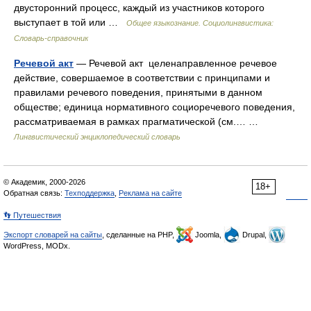
двусторонний процесс, каждый из участников которого
выступает в той или …
Общее языкознание. Социолингвистика:
Словарь-справочник
Речевой акт
— Речевой акт целенаправленное речевое
действие, совершаемое в соответствии с принципами и
правилами речевого поведения, принятыми в данном
обществе; единица нормативного социоречевого поведения,
рассматриваемая в рамках прагматической (см.… …
Лингвистический энциклопедический словарь
© Академик, 2000-2026
18+
Обратная связь:
Техподдержка
,
Реклама на сайте
👣 Путешествия
Экспорт словарей на сайты
, сделанные на PHP,
Joomla,
Drupal,
WordPress, MODx.