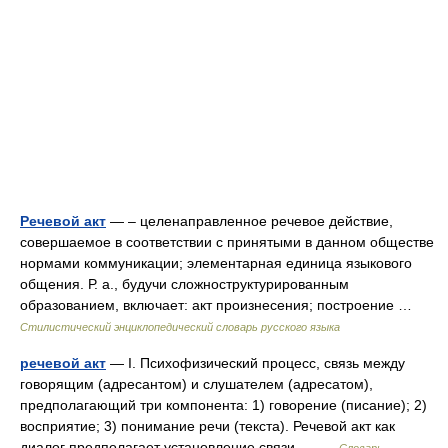
Речевой акт
— – целенаправленное речевое действие,
совершаемое в соответствии с принятыми в данном обществе
нормами коммуникации; элементарная единица языкового
общения. Р. а., будучи сложноструктурированным
образованием, включает: акт произнесения; построение …
Стилистический энциклопедический словарь русского языка
речевой акт
— I. Психофизический процесс, связь между
говорящим (адресантом) и слушателем (адресатом),
предполагающий три компонента: 1) говорение (писание); 2)
восприятие; 3) понимание речи (текста). Речевой акт как
диалог предполагает установление связи… …