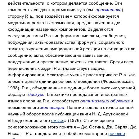
действительности, о котором делается сообщение. Эти
компоненты создают прагматическую (см.
прагматика
)
сторону Р. а., под воздействием которой формируется
модальная рамка высказывания, предназначенная для
координации названных компонентов. Выделяются
следующие типы Р. а.: информативные акты, сообщения;
побуждения; акты-обязательства; формулы социального
этикета; выражения эмоциональной реакции на ситуацию или
сообщение; акты, обеспечивающие завязывание,
поддержание и прекращение речевых контактов. Среди всех
перечисленных задач Р. а. главенствует задача
информирования. Некоторые ученые рассматривают Р. а. как
элементарные единицы речевого поведения (Формановская,
1998). Р. а., объединенные в единицы более высоких уровней,
образуют
дискурс
. В практике преподавания иностранных
языков опора на Р. а. способствует
оптимизации обучения
и
повышения его
мотивации
. Понятие вошло в отечественный
научный оборот после публикации книги Н. Д. Арутюновой
«Предложение и его
смысл
» (1976). С точки зрения
основоположников этого понятия – Дж. Остина, Дж. Серля, Дж.
Росса, – Р. а. представляет собой элементарное
речевое