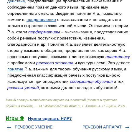
действие
, предполагающее произнесение высказывания с
соблюдением правил данного языка, придание ему
определенного смысла. Введение понятия Р. а. позволило
изменить
представление
о высказывании и не сводить его
только к выражению законченной мысли. Открытием в теории
Р. а. стали
перформативы
– высказывания, представляющие
собой речевые поступки: приветствия, извинения,
благодарности и др. Понятие Р. а. выявляет деятельностную
сторону языкового общения, представляя его как серию Р. а. –
словесных поступков; связывает лингвистическую
прагматику
с проблемами
речевого этикета
и культуры речи. Это делает
понятие
Р. а. важным для теории обучения русскому языку, а
предложенная классификация речевых поступков широко
используется при определении
содержания обучения
и тех
речевых умений
, которыми должен овладеть обучаемый.
Новый словарь методических терминов и понятий (теория и практика
обучения языкам). — М.: Издательство ИКАР
.
Э. Г. Азимов, А. Н. Щукин
.
2009
.
Игры ⚽
Нужно сделать НИР?
РЕЧЕВОЕ УМЕНИЕ
РЕЧЕВОЙ АППАРАТ